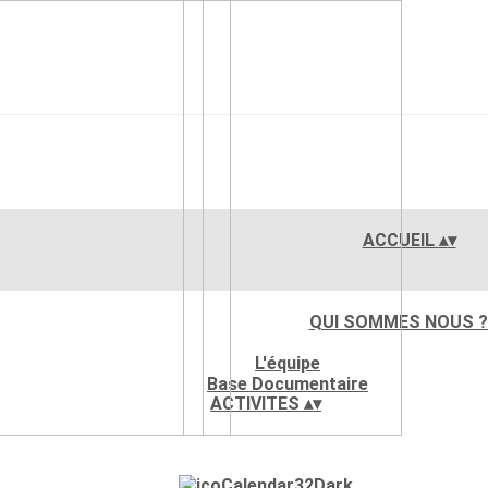
ACCUEIL
▴
▾
QUI SOMMES NOUS 
L'équipe
Base Documentaire
ACTIVITES
▴
▾