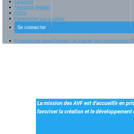
Licences
Mentions légales
CGUV
Paramétrer vos cookies
Se connecter
Propulsé par AssoConnect, le logiciel des associations C
La mission des AVF est d'accueillir en pri
favoriser la création et le développement 