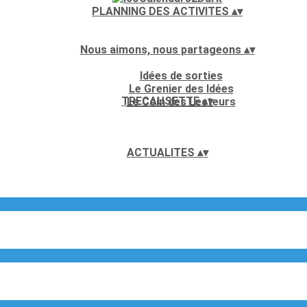
PLANNING DES ACTIVITES
▴
▾
Nous aimons, nous partageons
▴
▾
Idées de sorties
Le Grenier des Idées
TRECAUSETTE
▴
▾
Le Coin des Lecteurs
ACTUALITES
▴
▾