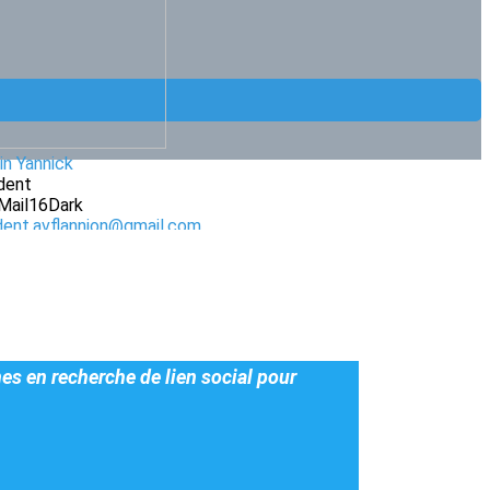
in Yannick
dent
dent.avflannion@gmail.com
nes en recherche de lien social pour