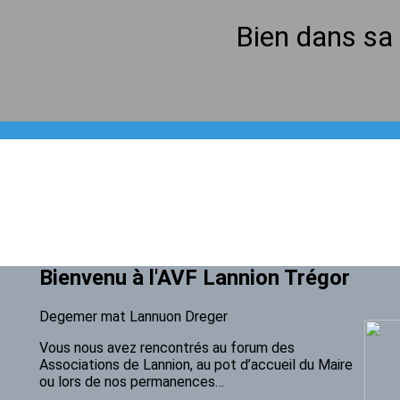
Bien dans sa 
Bienvenu à l'AVF Lannion Trégor
Degemer mat Lannuon Dreger
Vous nous avez rencontrés au forum des
Associations de Lannion, au pot d’accueil du Maire
ou lors de nos permanences…