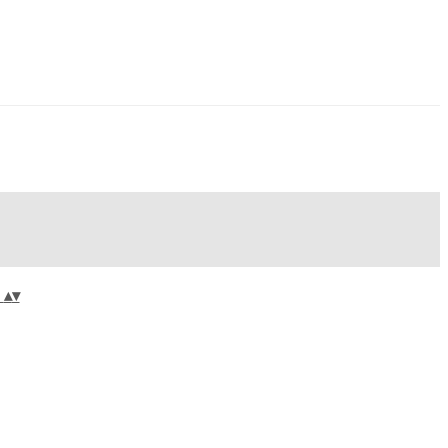
?
▴
▾