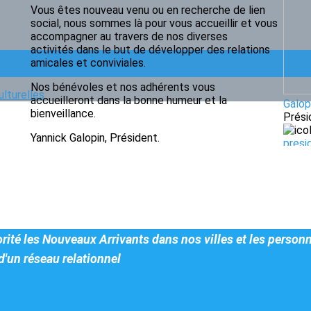
Vous êtes nouveau venu ou en recherche de lien
social, nous sommes là pour vous accueillir et vous
accompagner au travers de nos diverses
activités dans le but de développer des relations
amicales et conviviales.
Nos bénévoles et nos adhérents vous
ulturelles
accueilleront dans la bonne humeur et la
Galop
bienveillance.
Prési
Yannick Galopin, Président.
presi
orité les Nouveaux Arrivants dans nos villes et les person
d'un réseau relationnel