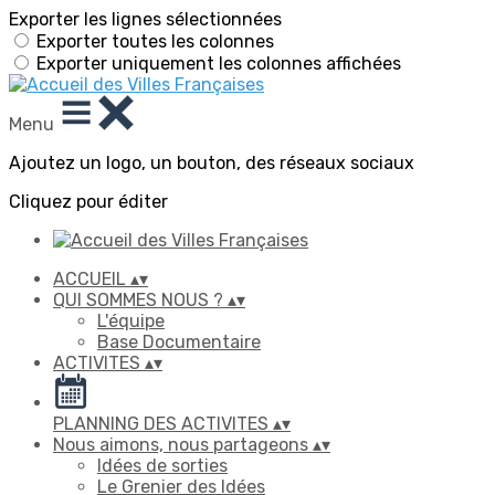
Exporter les lignes sélectionnées
Exporter toutes les colonnes
Exporter uniquement les colonnes affichées
Menu
Ajoutez un logo, un bouton, des réseaux sociaux
Cliquez pour éditer
ACCUEIL
▴
▾
QUI SOMMES NOUS ?
▴
▾
L'équipe
Base Documentaire
ACTIVITES
▴
▾
PLANNING DES ACTIVITES
▴
▾
Nous aimons, nous partageons
▴
▾
Idées de sorties
Le Grenier des Idées