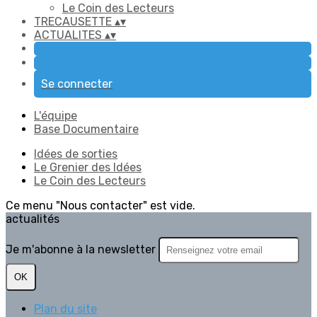
Le Coin des Lecteurs
TRECAUSETTE
▴
▾
ACTUALITES
▴
▾
Se connecter
L'équipe
Base Documentaire
Idées de sorties
Le Grenier des Idées
Le Coin des Lecteurs
Ce menu "Nous contacter" est vide.
actualités
Je m'abonne à la newsletter
OK
Plan du site