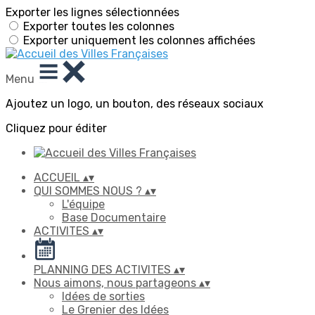
Exporter les lignes sélectionnées
Exporter toutes les colonnes
Exporter uniquement les colonnes affichées
Menu
Ajoutez un logo, un bouton, des réseaux sociaux
Cliquez pour éditer
ACCUEIL
▴
▾
QUI SOMMES NOUS ?
▴
▾
L'équipe
Base Documentaire
ACTIVITES
▴
▾
PLANNING DES ACTIVITES
▴
▾
Nous aimons, nous partageons
▴
▾
Idées de sorties
Le Grenier des Idées